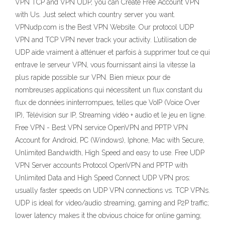
VPN TCP and VPN UDP, you can Create Free Account VPN
with Us. Just select which country server you want.
VPNudp.com is the Best VPN Website. Our protocol UDP
VPN and TCP VPN never track your activity. L’utilisation de
UDP aide vraiment à atténuer et parfois à supprimer tout ce qui
entrave le serveur VPN, vous fournissant ainsi la vitesse la
plus rapide possible sur VPN. Bien mieux pour de
nombreuses applications qui nécessitent un flux constant du
flux de données ininterrompues, telles que VoIP (Voice Over
IP), Télévision sur IP, Streaming vidéo + audio et le jeu en ligne.
Free VPN - Best VPN service OpenVPN and PPTP VPN
Account for Android, PC (Windows), Iphone, Mac with Secure,
Unlimited Bandwidth, High Speed and easy to use. Free UDP
VPN Server accounts Protocol OpenVPN and PPTP with
Unlimited Data and High Speed Connect UDP VPN pros:
usually faster speeds on UDP VPN connections vs. TCP VPNs.
UDP is ideal for video/audio streaming, gaming and P2P traffic;
lower latency makes it the obvious choice for online gaming;